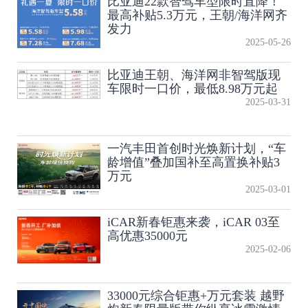
比亚迪22款智驾车型限时直降！
最高补贴5.3万元，王朝/海洋网齐
发力
2025-05-26
比亚迪王朝、海洋网非智驾版现
车限时一口价，最低8.98万元起
2025-03-31
一汽丰田首创时光焕新计划，“车
龄增值”叠加国补至高置换补贴3
万元
2025-03-01
iCAR新春钜惠来袭，iCAR 03至
高优惠35000元
2025-02-06
33000元综合钜惠+万元套装 越野