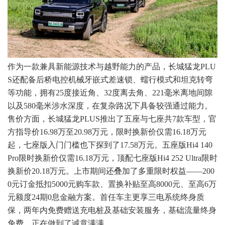
作为一款兼具新能源技术与越野能力的产品，长城猛龙PLU
S还配备后桥电控机械牙嵌式差速锁、蠕行模式和坦克转弯
等功能，拥有25度接近角、32度离去角、221毫米离地间隙
以及580毫米涉水深度，在复杂路况下具备较强通过能力。
售价方面，长城猛龙PLUS推出了五座与七座共7款车型，官
方指导价16.98万至20.98万元，限时换新价仅需16.18万元
起，七座版入门门槛也下探到了17.58万元。五座版Hi4 140
Pro限时换新价仅需16.18万元，顶配七座版Hi4 252 Ultra限时
换新价20.18万元。上市期间还叠加了多重限时权益——200
0元订金抵扣5000元购车款、置换补贴至高8000元、至高6万
元额度24期0息金融方案。首任车主更享三电系统终身质
保，两年内免费赠送充电桩及基础安装服务，基础流量终身
免费，正在做到了诚意满满。