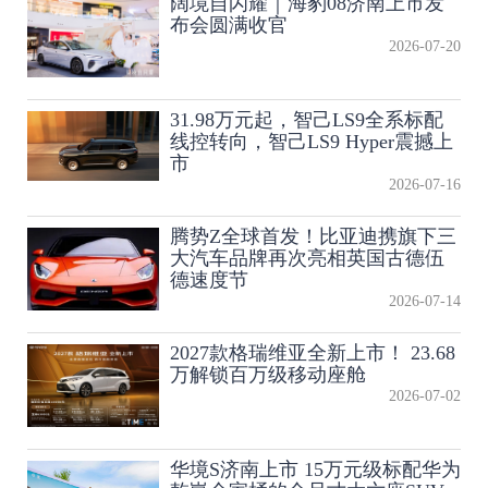
阔境自闪耀｜海豹08济南上市发
布会圆满收官
2026-07-20
31.98万元起，智己LS9全系标配
线控转向，智己LS9 Hyper震撼上
市
2026-07-16
腾势Z全球首发！比亚迪携旗下三
大汽车品牌再次亮相英国古德伍
德速度节
2026-07-14
2027款格瑞维亚全新上市！ 23.68
万解锁百万级移动座舱
2026-07-02
华境S济南上市 15万元级标配华为