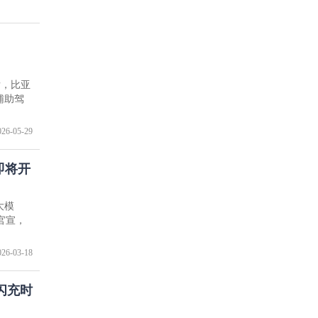
后，比亚
辅助驾
026-05-29
即将开
大模
官宣，
026-03-18
闪充时