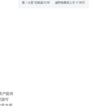
槛！火星7启航版10.98
越野炮重磅上市 17.88万
万起！
元起
为用户提供
可甜可
款官方原