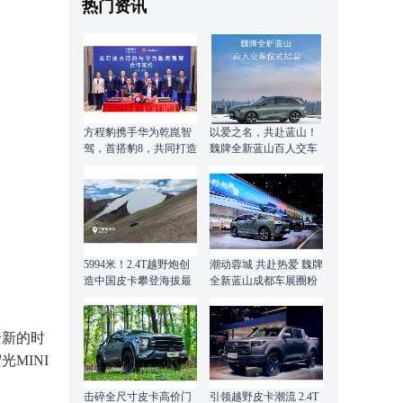
热门资讯
方程豹携手华为乾崑智
以爱之名，共赴蓝山！
驾，首搭豹8，共同打造
魏牌全新蓝山百人交车
全球首个硬派专属智驾
仪式限时招募中
方案
5994米！2.4T越野炮创
潮动蓉城 共赴热爱 魏牌
造中国皮卡攀登海拔最
全新蓝山成都车展圈粉
高纪录
无数
全新的时
MINI
击碎全尺寸皮卡高价门
引领越野皮卡潮流 2.4T