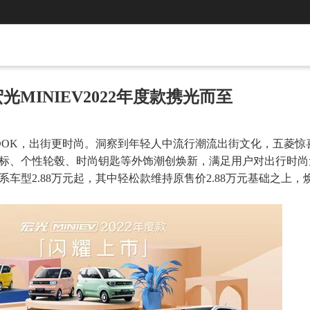
光MINIEV2022年度款携光而至
OOK，出街更时尚。洞察到年轻人中流行潮流出街文化，五菱惊
发光车标、个性轮毂、时尚钥匙等外饰潮创焕新，满足用户对出行时
全系车型2.88万元起，其中轻松款维持原售价2.88万元基础之上，