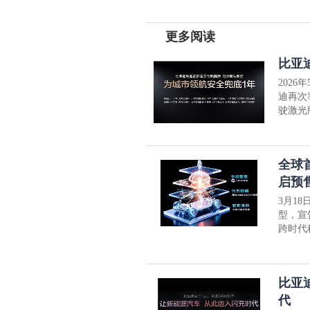
更多阅读
比亚
202
迪再次
驶激光
全球
启预
3月18
型，宣
跨时代
比亚
代