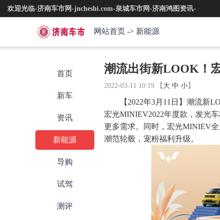
欢迎光临-济南车市网-jncheshi.com-泉城车市网-济南鸿图资讯-
网站首页
->
新能源
潮流出街新LOOK！宏
首页
2022-03-11 10:19
【
大
中
小
】
新车
【2022年3月11日】
潮流新L
宏光MINIEV2022年度款，
资讯
更多需求。同时，宏光MINIEV
潮范轮毂，宠粉福利升级。
新能源
导购
试驾
测评