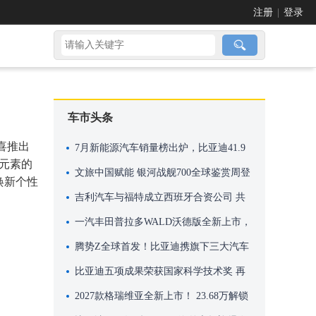
注册
|
登录
车市头条
喜推出
7月新能源汽车销量榜出炉，比亚迪41.9
尚元素的
万辆稳居榜首
文旅中国赋能 银河战舰700全球鉴赏周登
焕新个性
陆米兰
吉利汽车与福特成立西班牙合资公司 共
享瓦伦西亚工厂产能进行本地化生产
一汽丰田普拉多WALD沃德版全新上市，
机甲风格，硬核来袭！
腾势Z全球首发！比亚迪携旗下三大汽车
品牌再次亮相英国古德伍德速度节
比亚迪五项成果荣获国家科学技术奖 再
创历史新高
2027款格瑞维亚全新上市！ 23.68万解锁