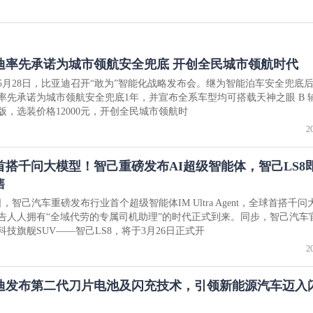
迪率先承诺为城市领航安全兜底 开创全民城市领航时代
6年5月28日，比亚迪召开“敢为”智能化战略发布会。继为智能泊车安全兜底
率先承诺为城市领航安全兜底1年，并宣布全系车型均可搭载天神之眼 B 
版，选装价格12000元，开创全民城市领航时
2
首搭千问大模型！智己重磅发布AI超级智能体，智己LS8
售
日，智己汽车重磅发布行业首个超级智能体IM Ultra Agent，全球首搭千问
告人人拥有“全域代劳的专属司机助理”的时代正式到来。同步，智己汽车
科技旗舰SUV——智己LS8，将于3月26日正式开
2
迪发布第二代刀片电池及闪充技术，引领新能源汽车迈入