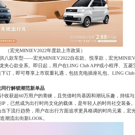
（宏光MINIEV2022年度款上市政策）
提供八款车型——宏光MINIEV2022自在款、悦享款，宏光MINIEV
卡龙夹心款全系。即日起，用户在LING Club APP或小程序、五
，即可尊享上市双重礼遇，包括充电插座礼包、LING Club 50
光同行解锁潮范新单品
V累计收获超60万用户的青睐，且凭借时尚基因和潮玩乐趣，持续
IP，已然成为出行时尚文化的载体，是年轻人的时尚社交装备。2
当下流行趋势，用户在出行方面追求更具格调的时尚元素，宏光M
塑造潮流出街新LOOK。