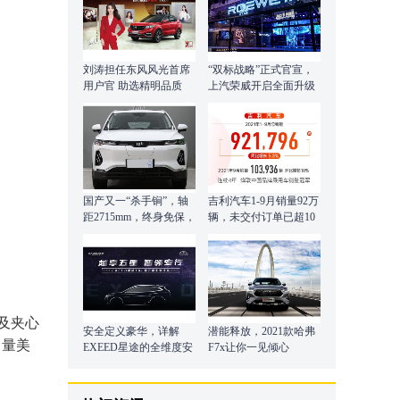
刘涛担任东风风光首席
“双标战略”正式官宣，
用户官 助选精明品质
上汽荣威开启全面升级
向上之路！
国产又一“杀手锏”，轴
吉利汽车1-9月销量92万
距2715mm，终身免保，
辆，未交付订单已超10
内饰营造精致豪华
万辆
龙及夹心
安全定义豪华，详解
潜能释放，2021款哈弗
力量美
EXEED星途的全维度安
F7x让你一见倾心
全研发体系