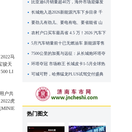
百万级移动座舱
比亚迪6月销量超40万，海外市场迎爆发
式增长
长城炮入选2026新能源汽车下乡目录 千
万别错过这波国家专属福利
要劲儿有劲儿、要电有电、要省能省 山
海炮Hi4-T带你嗨玩端午假期
农村户口买车最高省 4.5 万！2026 汽车下
乡补贴全攻略
5月汽车销量前十已无燃油车 新能源零售
渗透率62.9%
7500公里的加冕与远征：从长城炮环塔夺
2022马
菱宝骏天
冠，看中国皮卡向上突破的雄心
环塔夺冠 市场称王 长城皮卡1-5月全球热
0 LI
销78500辆
可城可野，哈弗猛龙PLUS试驾交付盛典
燃动泉城
与用户共
022虎
INIE
热门图文