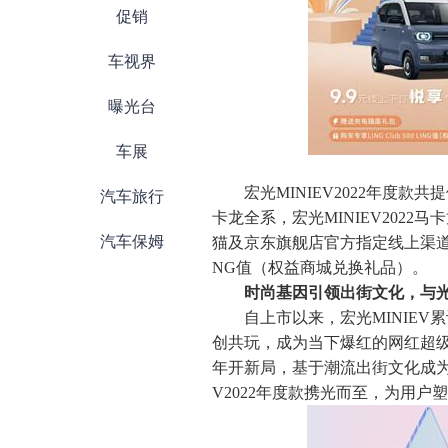
促销
车视界
曝光台
车展
宏光MINIEV2022年度款共
汽车旅行
卡龙全系，宏光MINIEV2022马
汽车保姆
猫及京东旗舰店官方指定线上渠道下订
NG值（权益商城兑换礼品）。
时尚基因引领出街文化，与
自上市以来，宏光MINIE
创共玩，成为当下爆红的网红超级
年开新局，基于潮流出街文化成为
V2022年度款携光而至，为用户