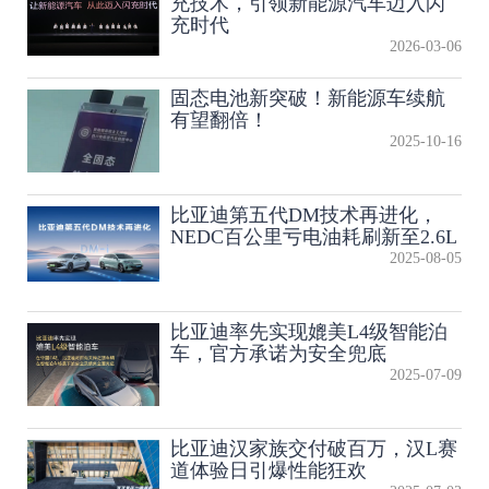
充技术，引领新能源汽车迈入闪
充时代
2026-03-06
固态电池新突破！新能源车续航
有望翻倍！
2025-10-16
比亚迪第五代DM技术再进化，
NEDC百公里亏电油耗刷新至2.6L
2025-08-05
比亚迪率先实现媲美L4级智能泊
车，官方承诺为安全兜底
2025-07-09
比亚迪汉家族交付破百万，汉L赛
道体验日引爆性能狂欢