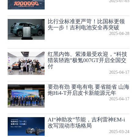
2025-07-03
比行业标准更严苛！比国标更领
先一步！吉利电池安全再突破
2025-04-28
红黑内饰、紫漆最受欢迎，“科技
猎装轿跑”极氪007GT开启全国交
付
2025-04-17
要劲有劲 要电有电 要省能省 山海
炮Hi4-T开启皮卡新能源元年
2025-04-17
AI“神助攻”节能，吉利雷神EM-i
改写混动市场格局
2025-03-24