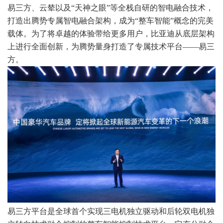
易三方、云辇以及“天神之眼”等全栈自研的智电融合技术，
打造出腾势专属智电融合架构，成为“整车智能”概念的完美
载体。为了将卓越的体验带给更多用户，比亚迪从底层架构
上进行全面创新，为腾势量身打造了专属技术平台——易三
方。
易三方平台是全球首个实现三电机独立驱动和后轮双电机独