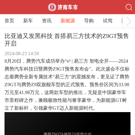
首页
新车
资讯
新能源
导购
试驾
测评
比亚迪又发黑科技 首搭易三方技术的Z9GT预售
开启
2024-08-23 14:59
8月20日，腾势汽车成功举办“e³ | 易三方 智电全开——2024
腾势汽车科技日暨腾势Z9GT预售发布会”。此次盛会不仅标
志着腾势全新专属技术“易三方”的震撼发布，更见证了腾势
Z9GT与腾势Z9双旗舰车型的正式预售。预售价区间为33.98
万元至41.98万元，这两款车型的推出，无疑是中国豪华车
市里程碑之作，兼顾极致性能与奢享豪华，为新能源GT树
立了新标杆，引领豪华GT迈入新能源时代。