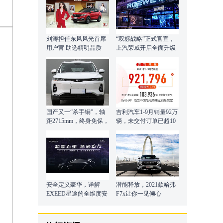
刘涛担任东风风光首席
“双标战略”正式官宣，
用户官 助选精明品质
上汽荣威开启全面升级
向上之路！
国产又一“杀手锏”，轴
吉利汽车1-9月销量92万
距2715mm，终身免保，
辆，未交付订单已超10
内饰营造精致豪华
万辆
安全定义豪华，详解
潜能释放，2021款哈弗
EXEED星途的全维度安
F7x让你一见倾心
全研发体系