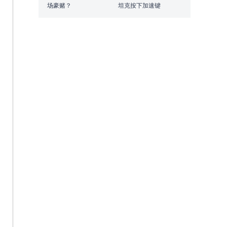
场豪赌？
坦克按下加速键