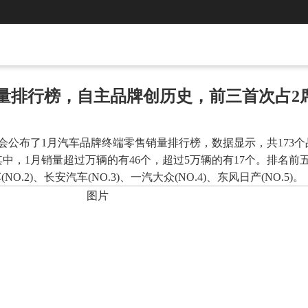
牌销量排行榜，自主品牌创历史，前三首次占2
联会公布了1月汽车品牌终端零售销量排行榜，数据显示，共173个
中，1月销量超过万辆的有46个，超过5万辆的有17个。排名前
O.2)、长安汽车(NO.3)、一汽大众(NO.4)、东风日产(NO.5)。