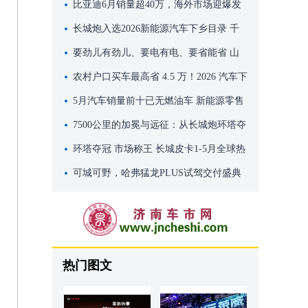
百万级移动座舱
比亚迪6月销量超40万，海外市场迎爆发
式增长
长城炮入选2026新能源汽车下乡目录 千
万别错过这波国家专属福利
要劲儿有劲儿、要电有电、要省能省 山
海炮Hi4-T带你嗨玩端午假期
农村户口买车最高省 4.5 万！2026 汽车下
乡补贴全攻略
5月汽车销量前十已无燃油车 新能源零售
渗透率62.9%
7500公里的加冕与远征：从长城炮环塔夺
冠，看中国皮卡向上突破的雄心
环塔夺冠 市场称王 长城皮卡1-5月全球热
销78500辆
可城可野，哈弗猛龙PLUS试驾交付盛典
燃动泉城
热门图文