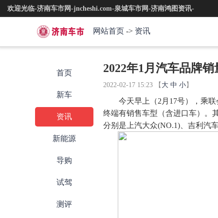
欢迎光临-济南车市网-jncheshi.com-泉城车市网-济南鸿图资讯-
网站首页
->
资讯
2022年1月汽车品
首页
2022-02-17 15:23
【
大
中
小
】
新车
今天早上（2月17号），乘
终端有销售车型（含进口车）。其
资讯
分别是上汽大众(NO.1)、吉利汽车(N
新能源
导购
试驾
测评