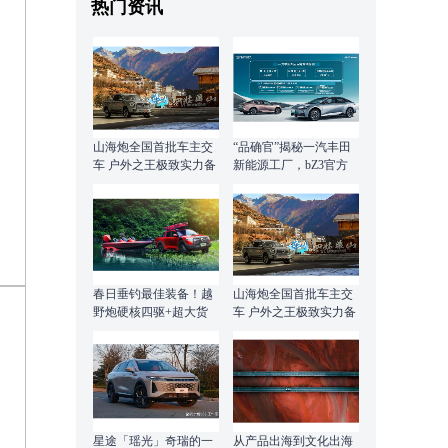
热门资讯
山海炮全国首批车主交
“品确官”揭秘一汽丰田
车 户外之王极致实力备
新能源工厂，bZ3官方
受认可
指导价16.98万元起
春日垂钓最佳装备！越
山海炮全国首批车主交
野炮硬核四驱+超大货
车 户外之王极致实力备
箱助你一“钓”尽兴
受认可
星途「瑶光」奇瑞的一
从产品出海到文化出海