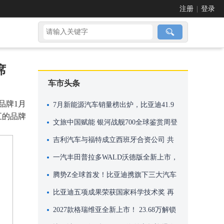
注册
|
登录
席
车市头条
品牌1月
7月新能源汽车销量榜出炉，比亚迪41.9
五的品牌
万辆稳居榜首
文旅中国赋能 银河战舰700全球鉴赏周登
陆米兰
吉利汽车与福特成立西班牙合资公司 共
享瓦伦西亚工厂产能进行本地化生产
一汽丰田普拉多WALD沃德版全新上市，
机甲风格，硬核来袭！
腾势Z全球首发！比亚迪携旗下三大汽车
品牌再次亮相英国古德伍德速度节
比亚迪五项成果荣获国家科学技术奖 再
创历史新高
2027款格瑞维亚全新上市！ 23.68万解锁