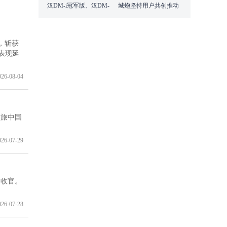
汉DM-i冠军版、汉DM-
城炮坚持用户共创推动
p战神版巅峰上市@济南
中国皮卡文化向上跃升
站
%，斩获
表现延
026-08-04
文旅中国
026-07-29
利收官。
026-07-28