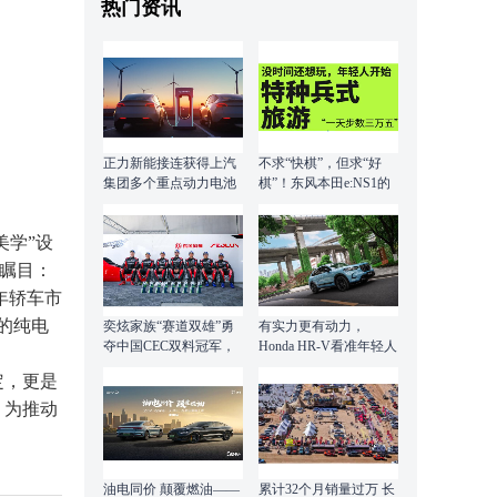
热门资讯
正力新能接连获得上汽
不求“快棋”，但求“好
集团多个重点动力电池
棋”！东风本田e:NS1的
项目独家定点，陆海空
后发优势究竟在哪？
电动化全领域产品战略
美学”设
进入市场爆发期
为瞩目：
4年轿车市
的纯电
奕炫家族“赛道双雄”勇
有实力更有动力，
夺中国CEC双料冠军，
Honda HR-V看准年轻人
完美驾驭全新赛道
的舞台
定，更是
，为推动
油电同价 颠覆燃油——
累计32个月销量过万 长