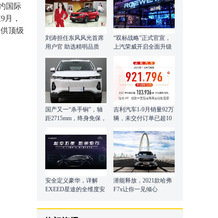
约国际
9月，
提供顶级
刘涛担任东风风光首席
“双标战略”正式官宣，
用户官 助选精明品质
上汽荣威开启全面升级
向上之路！
国产又一“杀手锏”，轴
吉利汽车1-9月销量92万
距2715mm，终身免保，
辆，未交付订单已超10
内饰营造精致豪华
万辆
安全定义豪华，详解
潜能释放，2021款哈弗
EXEED星途的全维度安
F7x让你一见倾心
全研发体系