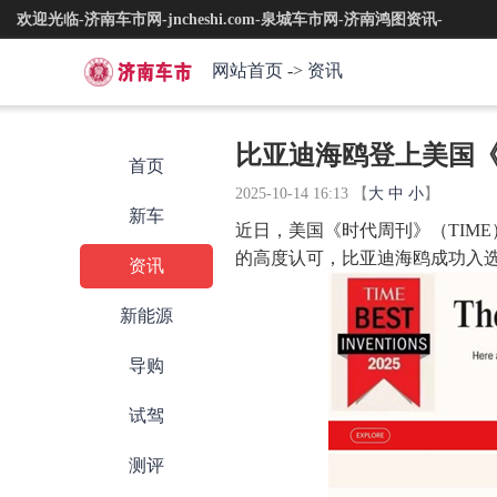
欢迎光临-济南车市网-jncheshi.com-泉城车市网-济南鸿图资讯-
网站首页
->
资讯
比亚迪海鸥登上美国《
首页
2025-10-14 16:13
【
大
中
小
】
新车
近日，美国《时代周刊》（TIM
的高度认可，比亚迪海鸥成功入
资讯
新能源
导购
试驾
测评