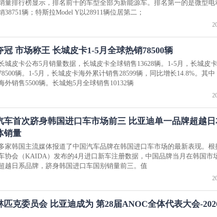
销量排行榜显示，排名前十的车型全部为新能源车。排名第一的是微型电
38751辆；特斯拉Model Y以28911辆位居第二；
2
冠 市场称王 长城皮卡1-5月全球热销78500辆
长城皮卡公布5月销量数据，长城皮卡全球销售13628辆。1-5月，长城皮
8500辆。1-5月，长城皮卡海外累计销售28599辆，同比增长14.8%。其
外销售5500辆。长城炮5月全球销售10132辆
2
汽车首次跻身韩国进口车市场前三 比亚迪单一品牌超越日
体销量
多家韩国主流媒体报道了中国汽车品牌在韩国进口车市场的最新表现。根
车协会（KAIDA）发布的4月进口新车注册数据，中国品牌当月在韩国市
超越日系品牌，跻身韩国进口车国别销量前三。值
2
克委员会 比亚迪成为 第28届ANOC全体代表大会-202