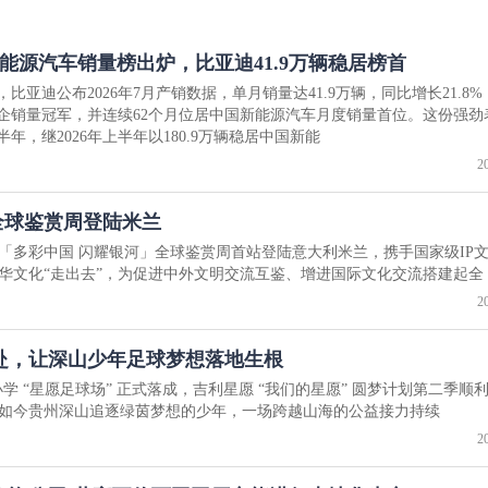
新能源汽车销量榜出炉，比亚迪41.9万辆稳居榜首
日，比亚迪公布2026年7月产销数据，单月销量达41.9万辆，同比增长21.8
企销量冠军，并连续62个月位居中国新能源汽车月度销量首位。这份强劲
半年，继2026年上半年以180.9万辆稳居中国新能
2
0全球鉴赏周登陆米兰
00「多彩中国 闪耀银河」全球鉴赏周首站登陆意大利米兰，携手国家级IP
华文化“走出去”，为促进中外文明交流互鉴、增进国际文化交流搭建起全
2
赴，让深山少年足球梦想落地生根
全小学 “星愿足球场” 正式落成，吉利星愿 “我们的星愿” 圆梦计划第二季顺
如今贵州深山追逐绿茵梦想的少年，一场跨越山海的公益接力持续
2