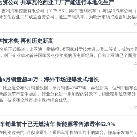
合资公司 共享瓦伦西亚工厂产能进行本地化生产
——吉利汽车控股有限公司（0175.HK，简称“吉利汽车”）与福特汽车公司
班牙瓦伦西亚工厂成立合资公司，通过产能共享，为欧洲市场打造吉利及福
2
学技术奖 再创历史新高
获奖名单正式揭晓，比亚迪一举摘得5项国家科学技术进步奖二等奖，成为本
，创下企业单次斩获国家级科技奖项的历史新纪录。目前比亚迪已全面贯
2
迪6月销量超40万，海外市场迎爆发式增长
日，比亚迪公布6月销量数据，单月销售403472辆，再创新高，位列中国车
新能源车市竞争加剧、行业分化进一步加深的背景下，销量稳步逆势攀升
品、技术和全球市场中保持综合优势。
2
汽车销量前十已无燃油车 新能源零售渗透率62.9%
在刚刚过去的5月彻底退出了乘用车零售销量前十的舞台。懂车帝发布的5