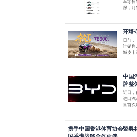
车零售
愿，月销
环塔夺
日前，
计销售7
城皮卡海
中国
牌整
近日，
进口汽
量首次
携手中国香港体育协会暨奥林匹
国香港战略合作伙伴