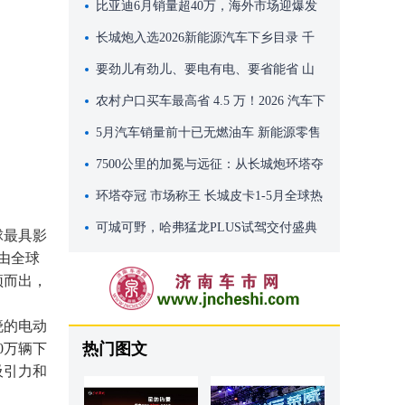
百万级移动座舱
比亚迪6月销量超40万，海外市场迎爆发
式增长
长城炮入选2026新能源汽车下乡目录 千
万别错过这波国家专属福利
要劲儿有劲儿、要电有电、要省能省 山
海炮Hi4-T带你嗨玩端午假期
农村户口买车最高省 4.5 万！2026 汽车下
乡补贴全攻略
5月汽车销量前十已无燃油车 新能源零售
渗透率62.9%
7500公里的加冕与远征：从长城炮环塔夺
冠，看中国皮卡向上突破的雄心
环塔夺冠 市场称王 长城皮卡1-5月全球热
销78500辆
可城可野，哈弗猛龙PLUS试驾交付盛典
球最具影
由全球
燃动泉城
颖而出，
晓的电动
热门图文
0万辆下
吸引力和