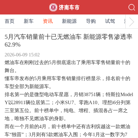
首页
新车
资讯
新能源
导购
试驾
测评
5月汽车销量前十已无燃油车 新能源零售渗透率
62.9%
2026-06-09 15:02
燃油车在刚刚过去的5月彻底退出了乘用车零售销量前十的
舞台。
懂车帝发布的5月乘用车零售销量排行榜显示，排名前十的
车型全部为新能源车。
排名第一的是微型电动车星愿，月销38751辆；特斯拉Model
Y以28911辆位居第二；小米SU7、零跑A10、理想i6分列第
三至第五位。前十榜单中，纯电、增程、插混各占一席之
地，唯独不见燃油车的身影。
而在一个月前的4月，前十榜单中还有吉利缤越这一款燃油
车“独苗”；3月则有5款燃油车入围；今年1月这一数字为7