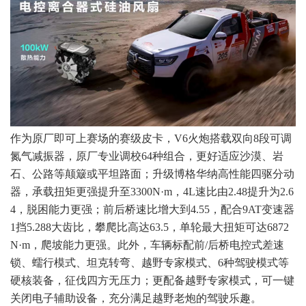
作为原厂即可上赛场的赛级皮卡，V6火炮搭载双向8段可调
氮气减振器，原厂专业调校64种组合，更好适应沙漠、岩
石、公路等颠簸或平坦路面；升级博格华纳高性能四驱分动
器，承载扭矩更强提升至3300N·m，4L速比由2.48提升为2.6
4，脱困能力更强；前后桥速比增大到4.55，配合9AT变速器
1挡5.288大齿比，攀爬比高达63.5，单轮最大扭矩可达6872
N·m，爬坡能力更强。此外，车辆标配前/后桥电控式差速
锁、蠕行模式、坦克转弯、越野专家模式、6种驾驶模式等
硬核装备，征伐四方无压力；更配备越野专家模式，可一键
关闭电子辅助设备，充分满足越野老炮的驾驶乐趣。