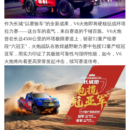
作为长城“以赛验车”的全新成果，V6火炮即将硬核征战环塔
拉力赛——这台车的底气，来自赛道的千锤百炼。V6火炮
曾在长达4500公里的环塔极限赛道上，斩获T2量产组赛
段“六冠王”，火炮战队在敦煌越野耐力赛中包揽T2量产组冠
亚军，用实力印证了其极致可靠性与强悍性能，如今，V6
火炮将向着更高荣誉发起冲击，续写赛道传奇。