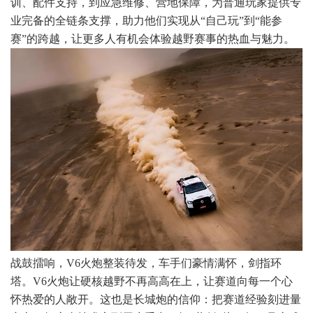
训、配件支持，到应急维修、营地保障，为普通玩家提供专
业完备的全链条支撑，助力他们实现从“自己玩”到“能参
赛”的跨越，让更多人有机会体验越野赛事的热血与魅力。
战鼓擂响，V6火炮整装待发，车手们豪情满怀，剑指环
塔。V6火炮让硬核越野不再高高在上，让赛道向每一个心
怀热爱的人敞开。这也是长城炮的信仰：把赛道经验刻进量