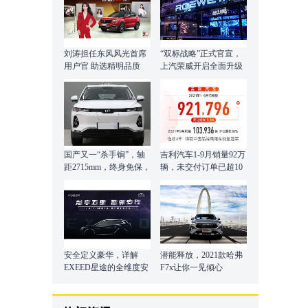
刘涛担任东风风光首席
“双标战略”正式官宣，
用户官 助选精明品质
上汽荣威开启全面升级
向上之路！
国产又一“杀手锏”，轴
吉利汽车1-9月销量92万
距2715mm，终身免保，
辆，未交付订单已超10
内饰营造精致豪华
万辆
安全定义豪华，详解
潜能释放，2021款哈弗
EXEED星途的全维度安
F7x让你一见倾心
全研发体系