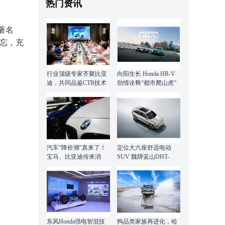
热门资讯
著名
难忘，充
行业顶级专家齐聚比亚
向阳生长 Honda HR-V
迪，共同品鉴CTB技术
劲情诠释“都市爬山虎”
的全面优势
汽车“降价潮”真来了！
定位大六座舒适电动
宝马、比亚迪传来消
SUV 魏牌蓝山DHT-
息！30个品牌借“东风”
PHEV冲击大六座SUV
市场
东风Honda强电智混技
狗品类家族再进化，哈