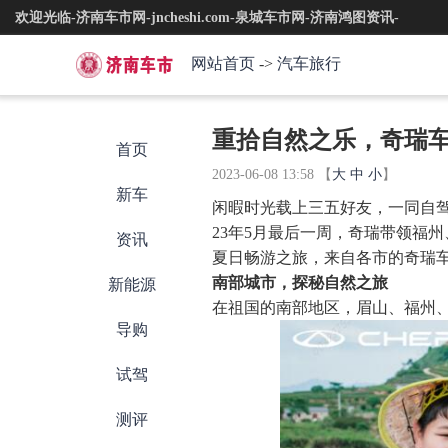
欢迎光临-济南车市网-jncheshi.com-泉城车市网-济南鸿图资讯-
网站首页
->
汽车旅行
重拾自然之乐，奇瑞
首页
2023-06-08 13:58
【
大
中
小
】
新车
闲暇时光载上三五好友，一同自驾
23年5月最后一周，奇瑞带领福
资讯
夏日畅游之旅，来自各市的奇瑞
南部城市，探秘自然之旅
新能源
在祖国的南部地区，眉山、福州
导购
试驾
测评