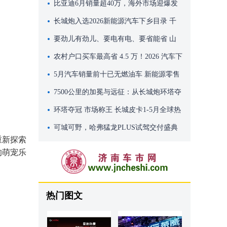
百万级移动座舱
比亚迪6月销量超40万，海外市场迎爆发
式增长
长城炮入选2026新能源汽车下乡目录 千
万别错过这波国家专属福利
要劲儿有劲儿、要电有电、要省能省 山
海炮Hi4-T带你嗨玩端午假期
农村户口买车最高省 4.5 万！2026 汽车下
乡补贴全攻略
5月汽车销量前十已无燃油车 新能源零售
渗透率62.9%
7500公里的加冕与远征：从长城炮环塔夺
冠，看中国皮卡向上突破的雄心
环塔夺冠 市场称王 长城皮卡1-5月全球热
销78500辆
可城可野，哈弗猛龙PLUS试驾交付盛典
重新探索
燃动泉城
的萌宠乐
热门图文