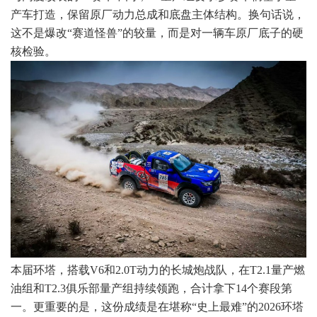
产车打造，保留原厂动力总成和底盘主体结构。换句话说，
这不是爆改“赛道怪兽”的较量，而是对一辆车原厂底子的硬
核检验。
本届环塔，搭载V6和2.0T动力的长城炮战队，在T2.1量产燃
油组和T2.3俱乐部量产组持续领跑，合计拿下14个赛段第
一。更重要的是，这份成绩是在堪称“史上最难”的2026环塔