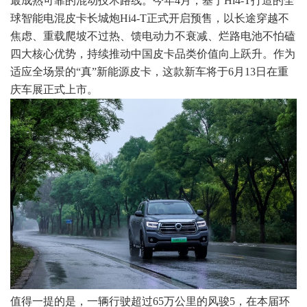
最成熟可靠的混动技术路线。今年4月，基于Hi4-T打造的全
球智能电混皮卡长城炮Hi4-T正式开启预售，以长途穿越不
焦虑、重载爬坡不过热、馈电动力不衰减、烂路电池不怕磕
四大核心优势，持续推动中国皮卡品类价值向上跃升。作为
适应全场景的“真”新能源皮卡，这款新车将于6月13日在重
庆车展正式上市。
值得一提的是，一辆行驶超过65万公里的风骏5，在本届环