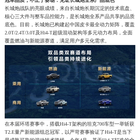
冠军品质，不止于赛场：见证长城炮全系产品底色
长城炮战队的亮眼成绩，来自长城炮长期沉淀的技术底盘、
核心三大件与整车品控能力，是长城炮全系产品共享的品质
底色。目前，长城炮已构建起中国皮卡最全动力矩阵，覆盖
2.0T/2.4T/3.0T及Hi4-T超级混动架构等多元动力布局，全面
覆盖燃油与新能源赛道，满足用户多元化需求。
在本届环塔赛事中，搭载Hi4-T架构的坦克700车型一举斩获
T2.E量产新能源组总冠军，以严苛赛事验证了Hi4-T是当下