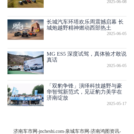
2025-06-08
长城汽车环塔欢乐周震撼启幕 长
城炮越野精神燃动西部热土
2025-06-05
MG ES5 深度试驾，真体验才敢说
真话
2025-06-05
「双豹争锋」演绎科技越野与豪
华智驾新范式，见证豹力美学在
济南绽放
2025-05-17
济南车市网-jncheshi.com-泉城车市网-济南鸿图资讯-