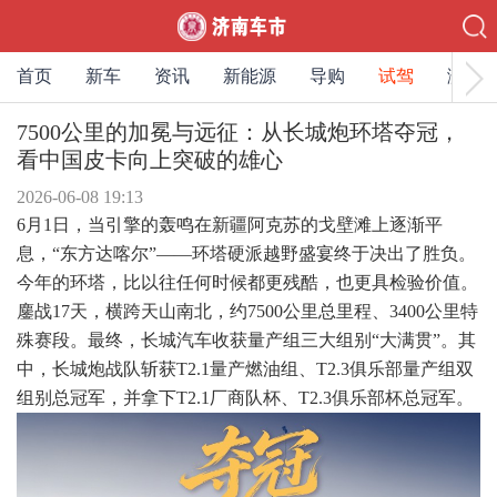
首页
新车
资讯
新能源
导购
试驾
测评
7500公里的加冕与远征：从长城炮环塔夺冠，
看中国皮卡向上突破的雄心
2026-06-08 19:13
6月1日，当引擎的轰鸣在新疆阿克苏的戈壁滩上逐渐平
息，“东方达喀尔”——环塔硬派越野盛宴终于决出了胜负。
今年的环塔，比以往任何时候都更残酷，也更具检验价值。
鏖战17天，横跨天山南北，约7500公里总里程、3400公里特
殊赛段。最终，长城汽车收获量产组三大组别“大满贯”。其
中，长城炮战队斩获T2.1量产燃油组、T2.3俱乐部量产组双
组别总冠军，并拿下T2.1厂商队杯、T2.3俱乐部杯总冠军。