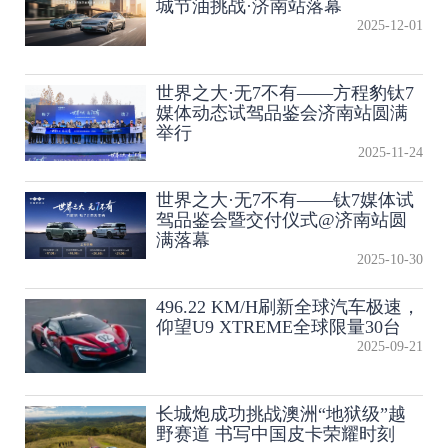
城节油挑战·济南站落幕
2025-12-01
世界之大·无7不有——方程豹钛7
媒体动态试驾品鉴会济南站圆满
举行
2025-11-24
世界之大·无7不有——钛7媒体试
驾品鉴会暨交付仪式@济南站圆
满落幕
2025-10-30
496.22 KM/H刷新全球汽车极速，
仰望U9 XTREME全球限量30台
2025-09-21
长城炮成功挑战澳洲“地狱级”越
野赛道 书写中国皮卡荣耀时刻