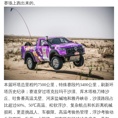
赛场上跑出来的。
本届环塔总里程约7500公里，特殊赛段约3400公里，刷新环
塔历史纪录；赛道穿过塔克拉玛干沙漠、库木塔格刀锋沙
丘、吐鲁番高温戈壁、河床盐碱地和雅丹峡谷，沙漠路段占
比超过60%。50℃高温、松软浮沙、复杂航点和长距离机械
损耗，更是挑战人、车极限。高温考验热管理，浮沙考验动