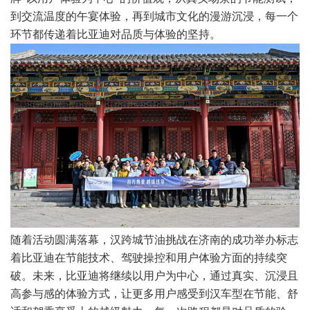
到交流温度的午宴体验，再到城市文化的漫游沉浸，每一个
环节都传递着比亚迪对品质与体验的坚持。
随着活动圆满落幕，汉跨城节油挑战在济南的成功举办标志
着比亚迪在节能技术、驾驶操控和用户体验方面的持续突
破。未来，比亚迪将继续以用户为中心，通过真实、沉浸且
高参与感的体验方式，让更多用户感受到汉车型在节能、舒