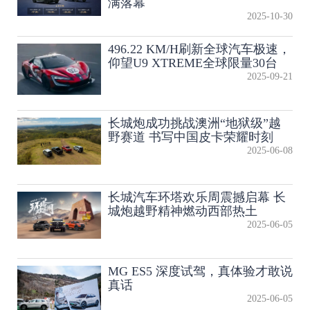
满落幕
2025-10-30
496.22 KM/H刷新全球汽车极速，
仰望U9 XTREME全球限量30台
2025-09-21
长城炮成功挑战澳洲“地狱级”越
野赛道 书写中国皮卡荣耀时刻
2025-06-08
长城汽车环塔欢乐周震撼启幕 长
城炮越野精神燃动西部热土
2025-06-05
MG ES5 深度试驾，真体验才敢说
真话
2025-06-05