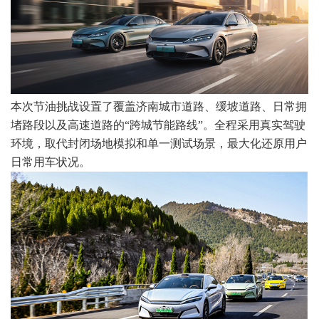
本次节油挑战设置了覆盖济南城市道路、缓坡道路、日常拥
堵路段以及高速道路的“跨城节能路线”。全程采用真实驾驶
环境，取代封闭场地模拟和单一测试场景，最大化还原用户
日常用车状况。