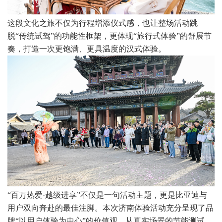
这段文化之旅不仅为行程增添仪式感，也让整场活动跳
脱“传统试驾”的功能性框架，更体现“旅行式体验”的舒展节
奏，打造一次更饱满、更具温度的汉式体验。
“百万热爱·越级进享”不仅是一句活动主题，更是比亚迪与
用户双向奔赴的最佳注脚。本次济南体验活动充分呈现了品
牌“以用户体验为中心”的价值观，从真实场景的节能测试，