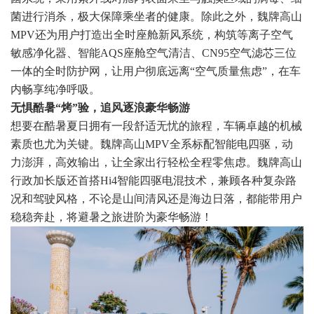
菌进行消杀，极大保障乘坐者的健康。除此之外，魏牌高山
MPV还为用户打造出全时座舱新风系统，构筑等离子空气
敏感净化器、智能AQS座舱空气清洁、CN95空气滤芯三位
一体的全时防护网，让用户彻底远离“空气质量焦虑”，在车
内畅享纯净呼吸。
无惧酷暑“烤”验，追风逐浪豪华畅游
想要在酷暑夏日拥有一段舒适无忧的旅程，车辆卓越的机械
素质也尤为关键。魏牌高山MPV全系标配智能电四驱，动
力澎湃，高效输出，让全家出行轻松全程零焦虑。魏牌高山
行政加长版还首搭Hi4智能四驱电混技术，兼顾各种复杂路
况和驾驶风格，不论是山间清风还是海边日落，都能带用户
稳稳奔赴，将避暑之旅进阶为豪华畅游！