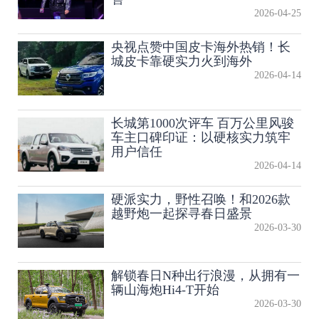
2026-04-25
央视点赞中国皮卡海外热销！长
城皮卡靠硬实力火到海外
2026-04-14
长城第1000次评车 百万公里风骏
车主口碑印证：以硬核实力筑牢
用户信任
2026-04-14
硬派实力，野性召唤！和2026款
越野炮一起探寻春日盛景
2026-03-30
解锁春日N种出行浪漫，从拥有一
辆山海炮Hi4-T开始
2026-03-30