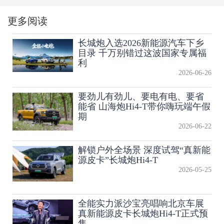
更多阅读
长城炮入选2026新能源汽车下乡
目录 千万别错过这波国家专属福
利
2026-06-26
要劲儿有劲儿、要电有电、要省
能省 山海炮Hi4-T带你嗨玩端午假
期
2026-06-22
解锁户外全场景 深度试驾“真新能
源皮卡”长城炮Hi4-T
2026-05-25
全能实力派沙宝亮唱响北京车展
真新能源皮卡长城炮Hi4-T正式预
售