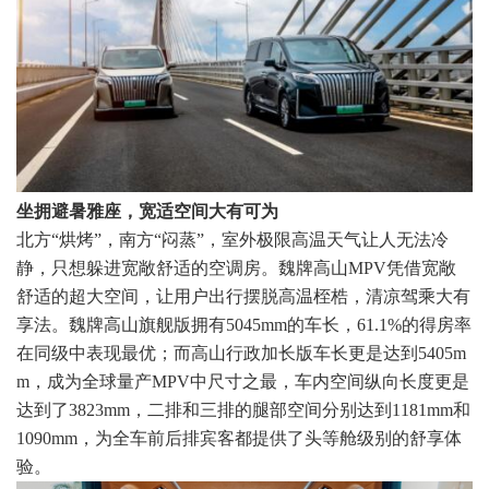
坐拥避暑雅座，宽适空间大有可为
北方“烘烤”，南方“闷蒸”，室外极限高温天气让人无法冷
静，只想躲进宽敞舒适的空调房。魏牌高山MPV凭借宽敞
舒适的超大空间，让用户出行摆脱高温桎梏，清凉驾乘大有
享法。魏牌高山旗舰版拥有5045mm的车长，61.1%的得房率
在同级中表现最优；而高山行政加长版车长更是达到5405m
m，成为全球量产MPV中尺寸之最，车内空间纵向长度更是
达到了3823mm，二排和三排的腿部空间分别达到1181mm和
1090mm，为全车前后排宾客都提供了头等舱级别的舒享体
验。