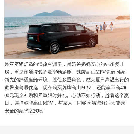
是座座皆舒适的清凉空调房，是奶爸奶妈安心的纯净婴儿
房，更是商洽接驳的豪华畅游舱。魏牌高山MPV凭借同级
领先的舒适座舱环境，胜任多重角色，成为夏日高温出行的
避暑座驾最优选。现在购买魏牌高山MPV，还能享至高400
00元现金补贴和四重限时好礼。心动不如行动，趁着这个夏
日，选择魏牌高山MPV，与家人一同畅享清凉舒适又健康
安全的豪华之旅吧！