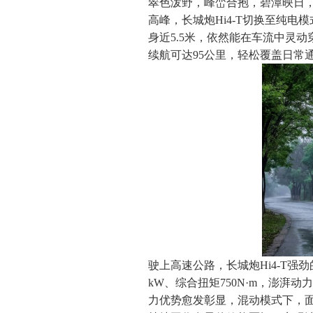
翠色泼野，峰峦合抱，碧潭映日
高峰，长城炮Hi4-T切换至纯电
身近5.5米，依然能在车流中灵动
续航可达95公里，轻松覆盖日常
驶上高速公路，长城炮Hi4-T强劲
kW、综合扭矩750N·m，澎
力优势愈发彰显，混动模式下，面