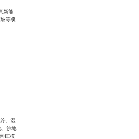
真新能
倾坡等项
泥泞、湿
地、沙地
启4H模