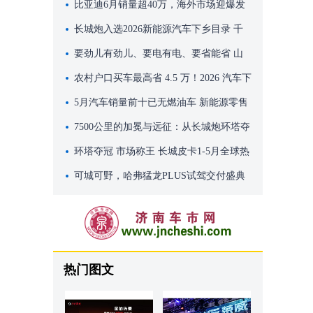
百万级移动座舱
比亚迪6月销量超40万，海外市场迎爆发
式增长
长城炮入选2026新能源汽车下乡目录 千
万别错过这波国家专属福利
要劲儿有劲儿、要电有电、要省能省 山
海炮Hi4-T带你嗨玩端午假期
农村户口买车最高省 4.5 万！2026 汽车下
乡补贴全攻略
5月汽车销量前十已无燃油车 新能源零售
渗透率62.9%
7500公里的加冕与远征：从长城炮环塔夺
冠，看中国皮卡向上突破的雄心
环塔夺冠 市场称王 长城皮卡1-5月全球热
销78500辆
可城可野，哈弗猛龙PLUS试驾交付盛典
燃动泉城
热门图文