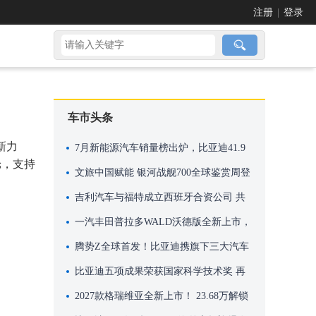
注册
|
登录
车市头条
新力
7月新能源汽车销量榜出炉，比亚迪41.9
舱，支持
万辆稳居榜首
文旅中国赋能 银河战舰700全球鉴赏周登
。
陆米兰
吉利汽车与福特成立西班牙合资公司 共
享瓦伦西亚工厂产能进行本地化生产
一汽丰田普拉多WALD沃德版全新上市，
机甲风格，硬核来袭！
腾势Z全球首发！比亚迪携旗下三大汽车
品牌再次亮相英国古德伍德速度节
比亚迪五项成果荣获国家科学技术奖 再
创历史新高
2027款格瑞维亚全新上市！ 23.68万解锁