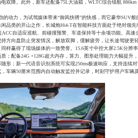
双降。此外，新车还配备75L大油箱，WLTC综合续航 886k
强劲的动力，为试驾媒体带来“御风快骋”的快感，而它豪华SUV般
闲品类的开山之作，长城炮Hi4-T在智能科技方面处于绝对领先
盖ACC自适应巡航、前碰撞预警、车道保持等十余项功能。高速
把持方向盘防止突发情况，解放双脚，缓解疲劳，让长途驾驶更
座舱，同样赢得了现场媒体的一致赞誉。15.6英寸中控大屏2.5K分辨
；配备24G +128G超大内存，算力、图形处理能力大幅提升，
随形；新一代语音识别系统可实现250ms极速响应，支持连续
，车辆50厘米范围内自动触发监控并记录，时刻守护用户车辆