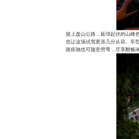
驶上盘山公路，延绵起伏的山峰色
也让这场试驾更添几分从容。车
路疾驰也可随意劈弯，尽享酣畅