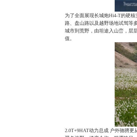
为了全面展现长城炮Hi4-T的
路、盘山路以及越野场地试驾等多
城市到荒野，由坦途入山峦，层层
值。
2.0T+9HAT动力总成 户外驰骋更