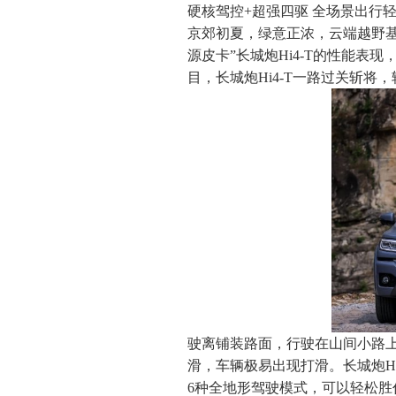
硬核驾控+超强四驱 全场景出行
京郊初夏，绿意正浓，云端越野
源皮卡”长城炮Hi4-T的性能
目，长城炮Hi4-T一路过关斩
驶离铺装路面，行驶在山间小路上
滑，车辆极易出现打滑。长城炮Hi
6种全地形驾驶模式，可以轻松胜