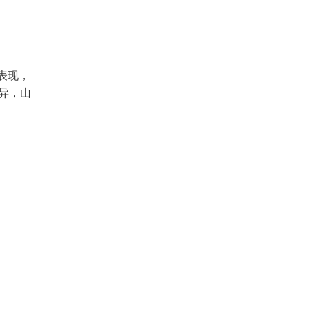
表现，
异，山