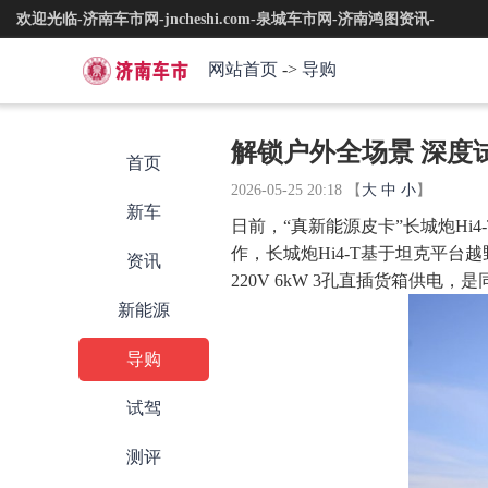
欢迎光临-济南车市网-jncheshi.com-泉城车市网-济南鸿图资讯-
网站首页
->
导购
解锁户外全场景 深度试
首页
2026-05-25 20:18
【
大
中
小
】
新车
日前，“真新能源皮卡”长城炮H
作，长城炮Hi4-T基于坦克平台越野
资讯
220V 6kW 3孔直插货箱供
新能源
导购
试驾
测评