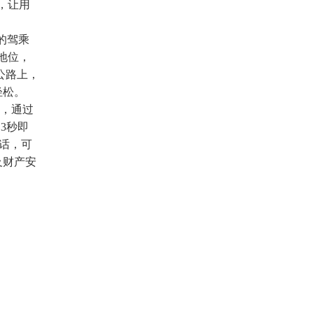
m，让用
的驾乘
地位，
公路上，
轻松。
率，通过
3秒即
对话，可
及财产安