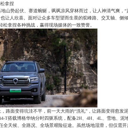
轻松拿捏
基地山势起伏、赛道蜿蜒，飒飒凉风穿林而过，让人神清气爽，“
表现，也让人欣喜。面对让众多车型望而生畏的驼峰路、交叉轴、侧
将，轻松拿捏各种挑战，赢得现场媒体的一致赞誉。
，路面变得坑洼不平，前一天大雨的“洗礼”，让路面变得愈发
4-T搭载博格华纳分时四驱系统，配备2H、4H、4L、雪地、泥
任全天候、全路况、全场景艰险征途。虽然场地湿滑，但仅需开