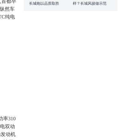
入首都早
长城炮以品质取胜
样？长城风骏做示范
。纵然车
TC纯电
率310
油电双动
助发动机