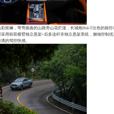
彩斑斓，弯弯曲曲的山路旁山花烂漫，长城炮Hi4-T出色的操控
型采用前双横臂独立悬架+后多连杆非独立悬架系统，侧倾控制优
淋漓的驾控快感。