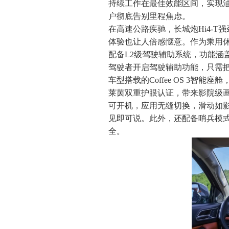
持续工作在最佳效能区间，实现油电
户彻底告别里程焦虑。
在高速公路疾驰，长城炮Hi4-T
体验也让人倍感惬意。作为乘用休
配备L2级驾驶辅助系统，功能涵
驾驶者开启驾驶辅助功能，只需
车型搭载的Coffee OS 3智能
莱茵双重护眼认证，带来影院级画质
可开机，应用无缝切换，滑动如影
见即可说。此外，还配备哨兵模式
全。