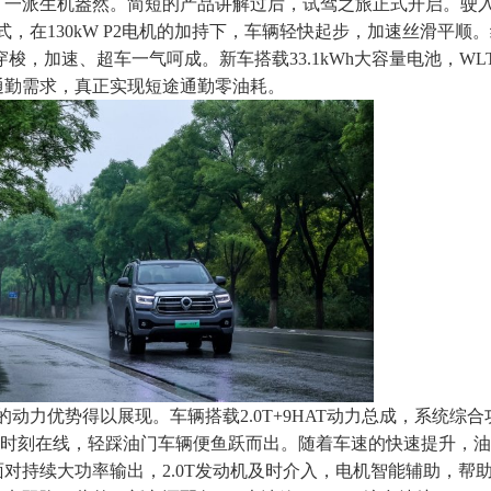
，一派生机盎然。简短的产品讲解过后，试驾之旅正式开启。驶
模式，在130kW P2电机的加持下，车辆轻快起步，加速丝滑平顺
穿梭，加速、超车一气呵成。新车搭载33.1kWh大容量电池，WL
通勤需求，真正实现短途通勤零油耗。
的动力优势得以展现。车辆搭载2.0T+9HAT动力总成，系统综合功
湃动力时刻在线，轻踩油门车辆便鱼跃而出。随着车速的快速提升，
对持续大功率输出，2.0T发动机及时介入，电机智能辅助，帮