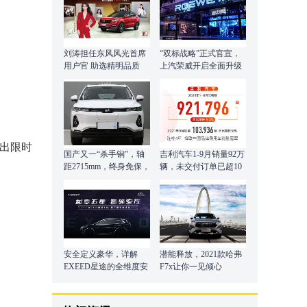
刘涛担任东风风光首席
“双标战略”正式官宣，
用户官 助选精明品质
上汽荣威开启全面升级
向上之路！
推出限时
国产又一“杀手锏”，轴
吉利汽车1-9月销量92万
距2715mm，终身免保，
辆，未交付订单已超10
内饰营造精致豪华
万辆
安全定义豪华，详解
潜能释放，2021款哈弗
EXEED星途的全维度安
F7x让你一见倾心
全研发体系