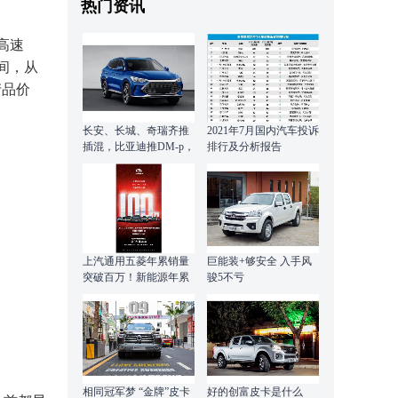
热门资讯
高速
间，从
产品价
长安、长城、奇瑞齐推
2021年7月国内汽车投诉
插混，比亚迪推DM-p，
排行及分析报告
谁会火？
上汽通用五菱年累销量
巨能装+够安全 入手风
突破百万！新能源年累
骏5不亏
销量同比增长788%
相同冠军梦 “金牌”皮卡
好的创富皮卡是什么