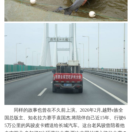
同样的故事也曾在不久前上演。2026年2月,越野e族全
国总版主、知名拉力赛手袁国杰,将陪伴自己近15年、行驶6
5万公里的风骏皮卡赠送给长城汽车。这台老风骏曾陪着他