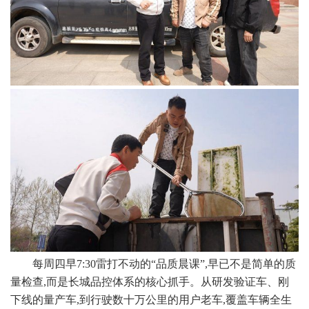
每周四早7:30雷打不动的“品质晨课”,早已不是简单的质
量检查,而是长城品控体系的核心抓手。从研发验证车、刚
下线的量产车,到行驶数十万公里的用户老车,覆盖车辆全生