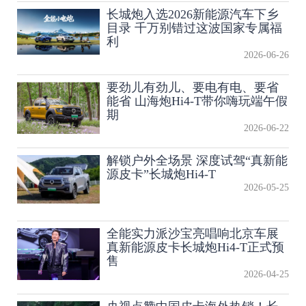
长城炮入选2026新能源汽车下乡
目录 千万别错过这波国家专属福
利
2026-06-26
要劲儿有劲儿、要电有电、要省
能省 山海炮Hi4-T带你嗨玩端午假
期
2026-06-22
解锁户外全场景 深度试驾“真新能
源皮卡”长城炮Hi4-T
2026-05-25
全能实力派沙宝亮唱响北京车展
真新能源皮卡长城炮Hi4-T正式预
售
2026-04-25