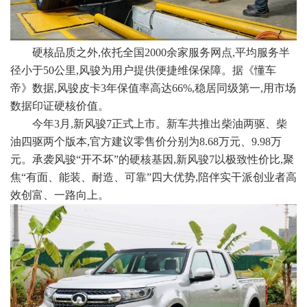
硬核品质之外,依托全国2000余家服务网点,平均服务半
径小于50公里,风骏为用户提供便捷维保保障。据《懂车
帝》数据,风骏皮卡3年保值率高达66%,稳居同级第一,用市场
数据印证硬核价值。
今年3月,新风骏7正式上市。新车共推出柴油两驱、柴
油四驱两个版本,官方建议零售价分别为8.68万元、9.98万
元。承袭风骏“开不坏”的硬核基因,新风骏7以极致性价比,聚
焦“有面、能装、耐造、可靠”四大优势,陪伴实干派创业者高
效创富、一路向上。