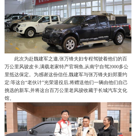
此次为赴魏建军之邀,张万锋夫妇专程驾驶着他们的百
万公里风骏皮卡,满载老家特产官垌鱼,从南宁自驾2000多公
里抵达保定。为感谢这份信任,魏建军与张万锋夫妇郑重约
定:等这台“老伙计”光荣退役后,将赠送他们一辆由他们自己
挑选的新车,并将这台百万公里老风骏收藏于长城汽车文化
馆。