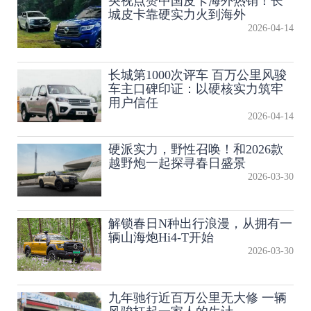
央视点赞中国皮卡海外热销！长
城皮卡靠硬实力火到海外
2026-04-14
长城第1000次评车 百万公里风骏
车主口碑印证：以硬核实力筑牢
用户信任
2026-04-14
硬派实力，野性召唤！和2026款
越野炮一起探寻春日盛景
2026-03-30
解锁春日N种出行浪漫，从拥有一
辆山海炮Hi4-T开始
2026-03-30
九年驰行近百万公里无大修 一辆