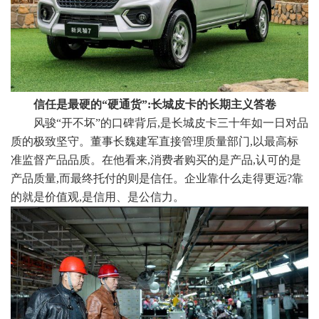
信任是最硬的“硬通货”:长城皮卡的长期主义答卷
风骏“开不坏”的口碑背后,是长城皮卡三十年如一日对品
质的极致坚守。董事长魏建军直接管理质量部门,以最高标
准监督产品品质。在他看来,消费者购买的是产品,认可的是
产品质量,而最终托付的则是信任。企业靠什么走得更远?靠
的就是价值观,是信用、是公信力。