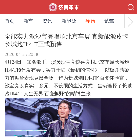
首页
新车
资讯
新能源
导购
试驾
测评
全能实力派沙宝亮唱响北京车展 真新能源皮卡
长城炮Hi4-T正式预售
2026-04-25 20:36
4
月24日，知名歌手、演员沙宝亮惊喜亮相北京车展长城炮
Hi4-T预售发布会，实力开唱《最初的信仰》
，以极具感染
力的舞台表现点燃全场。作为长城炮Hi4-T的百变体验官，
沙宝亮以真实、多元、不设限的生活方式，生动诠释了长城
炮Hi4-T“人生无界 百变趣野”的精神主张。