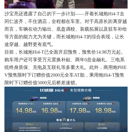
沙宝亮还透露了自己的下一步计划——开着长城炮Hi4-T去
冈仁波齐，不住酒店，全程都在车里。对于高原长距离穿越
而言，车辆在动力输出、底盘调校、装载拓展以及驻车补给
等方面的能力尤为关键，而长城炮Hi4-T的综合表现，让长
途穿越、越野更有底气。
目前，长城炮Hi4-T已全面开启预售，预售价14.98万元起。
购车用户还可享受万元置换补贴、两年0息金融礼、三电系
统终身质保、充电及互联礼等多重大礼。此外，商用炮PHE
V预售限时下订赠价值2000元全车AT胎，乘用炮Hi4-T预售
限时下订赠价值5000元后桥差速锁。