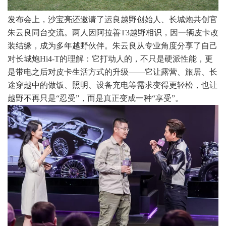
发布会上，沙宝亮还邀请了运良越野创始人、长城炮共创官
朱云良同台交流。两人因阿拉善T3越野相识，因一辆皮卡改
装结缘，成为多年越野伙伴。朱云良从专业角度分享了自己
对长城炮Hi4-T的理解：它打动人的，不只是硬派性能，更
是带电之后对皮卡生活方式的升级——它让露营、旅居、长
途穿越中的做饭、照明、设备充电等需求变得更轻松，也让
越野不再只是“忍受”，而是真正变成一种“享受”。