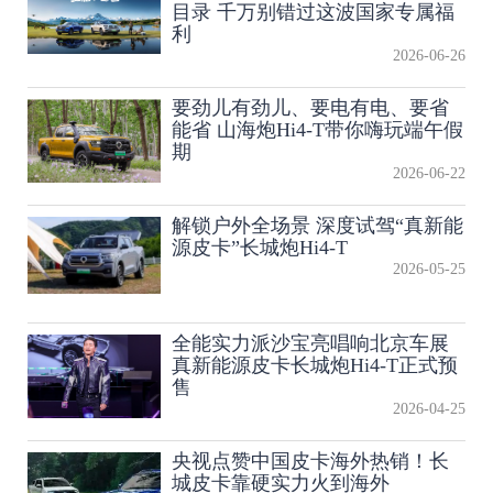
目录 千万别错过这波国家专属福
利
2026-06-26
要劲儿有劲儿、要电有电、要省
能省 山海炮Hi4-T带你嗨玩端午假
期
2026-06-22
解锁户外全场景 深度试驾“真新能
源皮卡”长城炮Hi4-T
2026-05-25
全能实力派沙宝亮唱响北京车展
真新能源皮卡长城炮Hi4-T正式预
售
2026-04-25
央视点赞中国皮卡海外热销！长
城皮卡靠硬实力火到海外