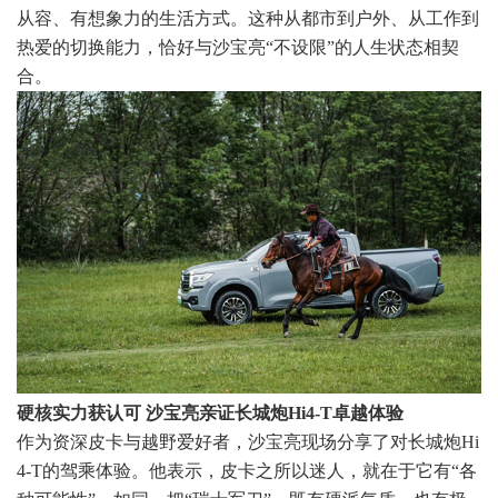
从容、有想象力的生活方式。这种从都市到户外、从工作到
热爱的切换能力，恰好与沙宝亮“不设限”的人生状态相契
合。
硬核实力获认可 沙宝亮亲证长城炮Hi4-T卓越体验
作为资深皮卡与越野爱好者，沙宝亮现场分享了对长城炮Hi
4-T的驾乘体验。他表示，皮卡之所以迷人，就在于它有“各