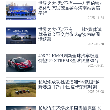
世界之大·无7不有——方程豹钛7
媒体动态试驾品鉴会济南站圆满
举行
2025-11-24
世界之大·无7不有——钛7媒体试
驾品鉴会暨交付仪式@济南站圆
满落幕
2025-10-30
496.22 KM/H刷新全球汽车极速，
仰望U9 XTREME全球限量30台
2025-09-21
长城炮成功挑战澳洲“地狱级”越
野赛道 书写中国皮卡荣耀时刻
2025-06-08
长城汽车环塔欢乐周震撼启幕 长