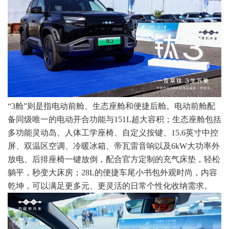
“3舱”则是指电动前舱、生态座舱和便捷后舱。电动前舱配
备同级唯一的电动开合功能与151L超大容积；生态座舱包括
多功能灵动岛、人体工学座椅、自定义按键、15.6英寸中控
屏、双温区空调、冷暖冰箱、帝瓦雷音响以及6kW大功率外
放电、后排座椅一键放倒，配合官方定制的充气床垫，轻松
躺平，秒变大床房；28L的便捷车尾小书包外观时尚，内容
乾坤，可以满足更多元、更灵活的日常个性化收纳需求。