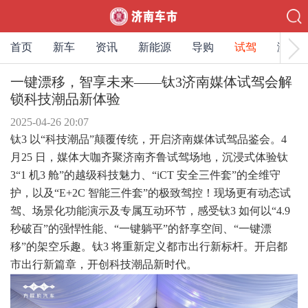
首页
新车
资讯
新能源
导购
试驾
测评
一键漂移，智享未来——钛3济南媒体试驾会解
锁科技潮品新体验
2025-04-26 20:07
钛3 以“科技潮品”颠覆传统，开启济南媒体试驾品鉴会。4
月25 日，媒体大咖齐聚
济南齐鲁试驾场地
，沉浸式体验钛
3“1 机3 舱”的越级科技魅力、“iCT 安全三件套”的全维守
护，以及“E+2C 智能三件套”的极致驾控！现场更有动态试
驾、场景化功能演示及专属互动环节，感受钛3 如何以“4.9
秒破百”的强悍性能、“一键躺平”的舒享空间、“一键漂
移”的架空乐趣。钛3 将重新定义都市出行新标杆。开启都
市出行新篇章，开创科技潮品新时代。