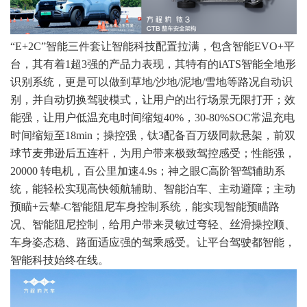
“E+2C”智能三件套让智能科技配置拉满，包含智能EVO+平
台，其有着1超3强的产品力表现，其特有的iATS智能全地形
识别系统，更是可以做到草地/沙地/泥地/雪地等路况自动识
别，并自动切换驾驶模式，让用户的出行场景无限打开；效
能强，让用户低温充电时间缩短40%，30-80%SOC常温充电
时间缩短至18min；操控强，钛3配备百万级同款悬架，前双
球节麦弗逊后五连杆，为用户带来极致驾控感受；性能强，
20000 转电机，百公里加速4.9s；神之眼C高阶智驾辅助系
统，能轻松实现高快领航辅助、智能泊车、主动避障；主动
预瞄+云辇-C智能阻尼车身控制系统，能实现智能预瞄路
况、智能阻尼控制，给用户带来灵敏过弯轻、丝滑操控顺、
车身姿态稳、路面适应强的驾乘感受。让平台驾驶都智能，
智能科技始终在线。